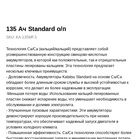
135 Ач Standard о/п
SKU:
KA-135MF.3
Технология Ca/Ca (кальций/кальций) представляет собой
усовершенствованную конструкцию свинцово-кислотных
аккумуляторов, в которой как положительные, так и отрицательные
пластины легированы кальцием. Эта технология предлагает
несколько ключевых преимуществ:
- Долговечность: Аккумуляторы Katatsu Standard на основе Ca/Ca
обладают более длинным сроком службы и высокой устойчивостью к
коррозии, что делает их более надежными в эксплуатации.
-Меньшая потеря воды: Использование кальций-легированных
пластин снижает испарение воды, что уменьшает необходимость в
обслуживании и доливке электролита.
- Улучшенные пусковые характеристики: Эти аккумуляторы
демонстрируют хорошую производительность при низких
температурах, что обеспечивает надежный запуск двигателя в
условиях холодного климата.
- Повышенная эффективность: Ca/Ca технологии способствуют более
быстрому восстановлению заряда и минимизации внутренних потерь